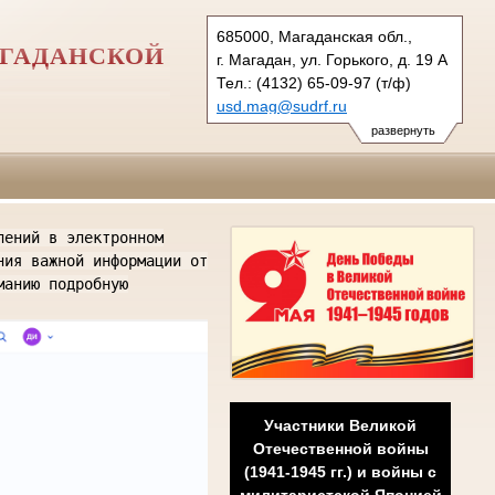
685000, Магаданская обл.,
АГАДАНСКОЙ
г. Магадан, ул. Горького, д. 19 А
Тел.: (4132) 65-09-97 (т/ф)
usd.mag@sudrf.ru
развернуть
лений в электронном
ния важной информации от
манию подробную
Участники Великой
Отечественной войны
(1941-1945 гг.)
и войны с
милитаристской Японией