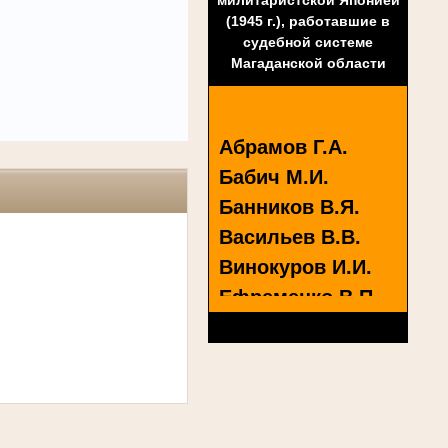
(1945 г.),
работавшие в
судебной системе
Магаданской области
Абрамов Г.А.
Бабич М.И.
Банников В.Я.
Васильев В.В.
Винокуров И.И.
Ефременко В.П.
Зеленкевич Н.Ф.
Караваев И.Д.
Кошевенко М.М.
Кузнецов А.И.
Назин И.Я.