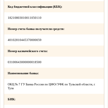
Код бюджетной классификации (КБК):
18210803010011050110
Номер счета банка получателя средств:
40102810445370000059
Номер казначейского счета:
03100643000000018500
Наименование банка:
ОКЦ № 7 ГУ Банка России по ЦФО//УФК по Тульской области, г.
Тула
БИК: