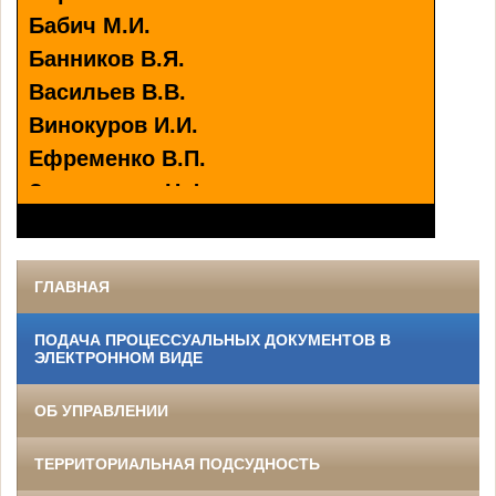
Бабич М.И.
Банников В.Я.
Васильев В.В.
Винокуров И.И.
Ефременко В.П.
Зеленкевич Н.Ф.
Караваев И.Д.
Кошевенко М.М.
Кузнецов А.И.
ГЛАВНАЯ
Назин И.Я.
ПОДАЧА ПРОЦЕССУАЛЬНЫХ ДОКУМЕНТОВ В
Полуэктов И.А.
ЭЛЕКТРОННОМ ВИДЕ
Простотин П.Н.
ОБ УПРАВЛЕНИИ
Ткаченко И.Д.
Филипьев В.И.
ТЕРРИТОРИАЛЬНАЯ ПОДСУДНОСТЬ