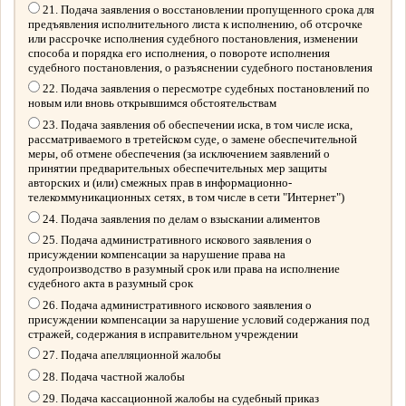
21. Подача заявления о восстановлении пропущенного срока для
предъявления исполнительного листа к исполнению, об отсрочке
или рассрочке исполнения судебного постановления, изменении
способа и порядка его исполнения, о повороте исполнения
судебного постановления, о разъяснении судебного постановления
22. Подача заявления о пересмотре судебных постановлений по
новым или вновь открывшимся обстоятельствам
23. Подача заявления об обеспечении иска, в том числе иска,
рассматриваемого в третейском суде, о замене обеспечительной
меры, об отмене обеспечения (за исключением заявлений о
принятии предварительных обеспечительных мер защиты
авторских и (или) смежных прав в информационно-
телекоммуникационных сетях, в том числе в сети "Интернет")
24. Подача заявления по делам о взыскании алиментов
25. Подача административного искового заявления о
присуждении компенсации за нарушение права на
судопроизводство в разумный срок или права на исполнение
судебного акта в разумный срок
26. Подача административного искового заявления о
присуждении компенсации за нарушение условий содержания под
стражей, содержания в исправительном учреждении
27. Подача апелляционной жалобы
28. Подача частной жалобы
29. Подача кассационной жалобы на судебный приказ